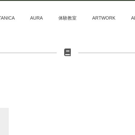
TANICA
AURA
体験教室
ARTWORK
A