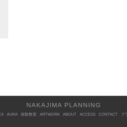
NAKAJIMA PLANNING
CA
AURA
体験教室
ARTWORK
ABOUT
ACCESS
CONTACT
プ