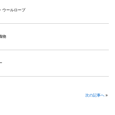
・ウールロープ
織物
ー
次の記事へ
»