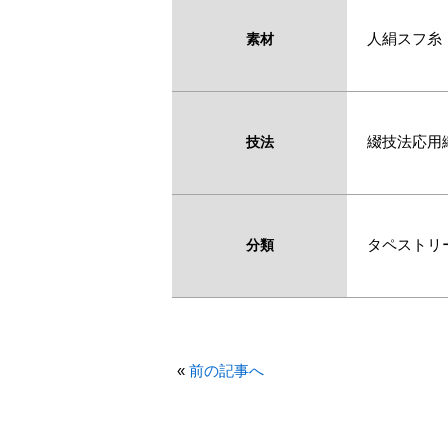
人絹スフ糸
素材
綴技法応用
技法
タペストリ
分類
«
前の記事へ