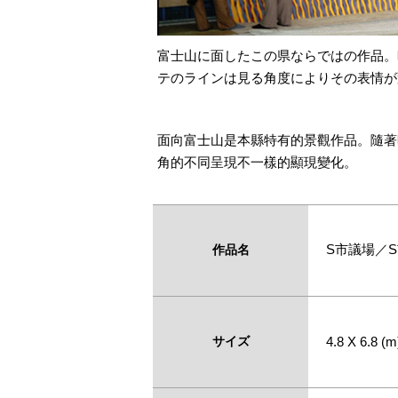
富士山に面したこの県ならではの作品。
テのラインは見る角度によりその表情が
面向富士山是本縣特有的景觀作品。隨著
角的不同呈現不一樣的顯現變化。
S市議場／
作品名
サイズ
4.8 X 6.8 (m