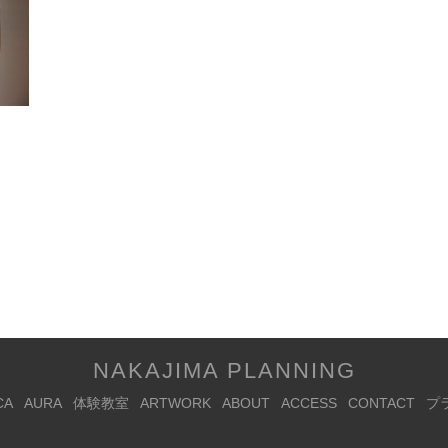
NAKAJIMA PLANNING
CA
AURA
体験教室
ARTWORK
ABOUT
ACCESS
CONTACT
プ