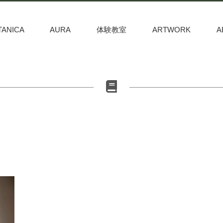
TANICA
AURA
体験教室
ARTWORK
A