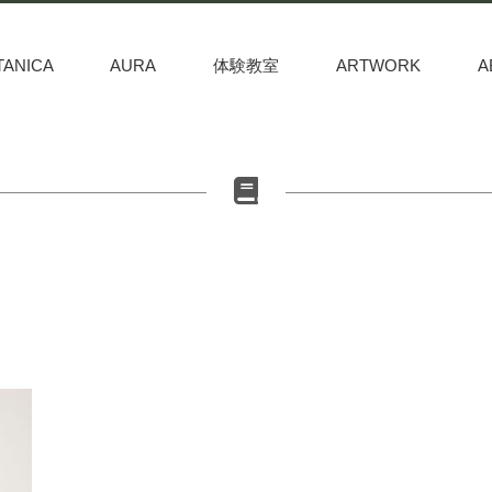
TANICA
AURA
体験教室
ARTWORK
A